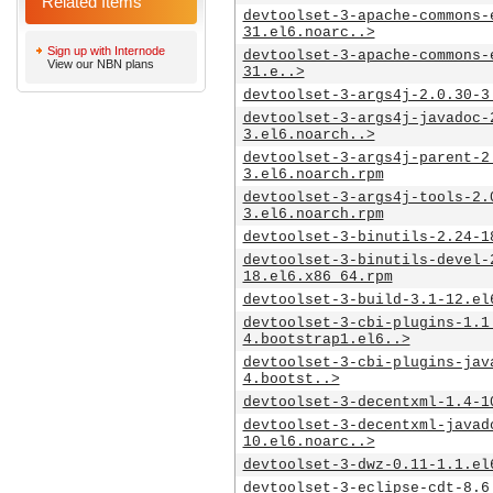
Related Items
devtoolset-3-apache-commons-
31.el6.noarc..>
Sign up with Internode
devtoolset-3-apache-commons-
View our NBN plans
31.e..>
devtoolset-3-args4j-2.0.30-3
devtoolset-3-args4j-javadoc-
3.el6.noarch..>
devtoolset-3-args4j-parent-2
3.el6.noarch.rpm
devtoolset-3-args4j-tools-2.
3.el6.noarch.rpm
devtoolset-3-binutils-2.24-1
devtoolset-3-binutils-devel-
18.el6.x86_64.rpm
devtoolset-3-build-3.1-12.el
devtoolset-3-cbi-plugins-1.1
4.bootstrap1.el6..>
devtoolset-3-cbi-plugins-jav
4.bootst..>
devtoolset-3-decentxml-1.4-1
devtoolset-3-decentxml-javad
10.el6.noarc..>
devtoolset-3-dwz-0.11-1.1.el
devtoolset-3-eclipse-cdt-8.6