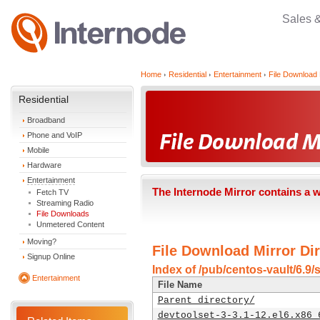
Sales 
Home
Residential
Entertainment
File Download 
Residential
Broadband
Phone and VoIP
Mobile
Hardware
Entertainment
The Internode Mirror contains a 
Fetch TV
Streaming Radio
File Downloads
Unmetered Content
Moving?
File Download Mirror Dir
Signup Online
Index of /pub/centos-vault/6.9/
Entertainment
File Name
Parent directory/
devtoolset-3-3.1-12.el6.x86_