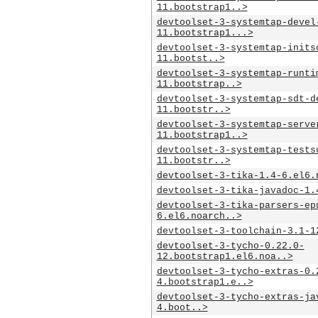
11.bootstrap1..>
devtoolset-3-systemtap-devel
11.bootstrap1...>
devtoolset-3-systemtap-inits
11.bootst..>
devtoolset-3-systemtap-runti
11.bootstrap..>
devtoolset-3-systemtap-sdt-d
11.bootstr..>
devtoolset-3-systemtap-serve
11.bootstrap1..>
devtoolset-3-systemtap-tests
11.bootstr..>
devtoolset-3-tika-1.4-6.el6.
devtoolset-3-tika-javadoc-1.
devtoolset-3-tika-parsers-ep
6.el6.noarch..>
devtoolset-3-toolchain-3.1-1
devtoolset-3-tycho-0.22.0-
12.bootstrap1.el6.noa..>
devtoolset-3-tycho-extras-0.
4.bootstrap1.e..>
devtoolset-3-tycho-extras-ja
4.boot..>