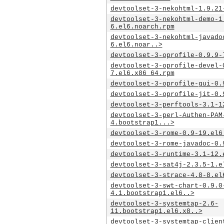
devtoolset-3-nekohtml-1.9.21
devtoolset-3-nekohtml-demo-1
6.el6.noarch.rpm
devtoolset-3-nekohtml-javado
6.el6.noar..>
devtoolset-3-oprofile-0.9.9-
devtoolset-3-oprofile-devel-
7.el6.x86_64.rpm
devtoolset-3-oprofile-gui-0.
devtoolset-3-oprofile-jit-0.
devtoolset-3-perftools-3.1-1
devtoolset-3-perl-Authen-PAM
4.bootstrap1...>
devtoolset-3-rome-0.9-19.el6
devtoolset-3-rome-javadoc-0.
devtoolset-3-runtime-3.1-12.
devtoolset-3-sat4j-2.3.5-1.e
devtoolset-3-strace-4.8-8.el
devtoolset-3-swt-chart-0.9.0
4.1.bootstrap1.el6..>
devtoolset-3-systemtap-2.6-
11.bootstrap1.el6.x8..>
devtoolset-3-systemtap-clien